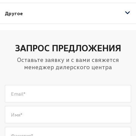
Подушка безопасности водителя
Центральный замок
Электростеклоподъёмники передние
Подушка безопасности пассажира
Другое
Иммобилайзер
Подушки безопасности боковые
Система помощи при торможении (BAS
Подушки безопасности оконные (шторки)
EBD)
ЗАПРОС ПРЕДЛОЖЕНИЯ
Оставьте заявку и с вами свяжется
менеджер дилерского центра
Email
*
Имя
*
Фамилия
*