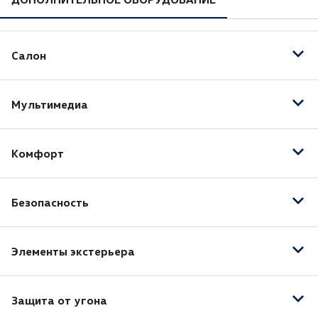
Салон
Ткань (Материал салона)
Мультимедиа
Отделка кожей рулевого колеса
Отделка кожей рычага КПП
AUX
Подогрев передних сидений
Комфорт
Bluetooth
USB
Климат-контроль 2-зонный
Безопасность
Регулировка руля по высоте
Бортовой компьютер
Антиблокировочная система (ABS)
Круиз-контроль
Элементы экстерьера
Система стабилизации (ESP)
Усилитель руля
Крепление для детского кресла (задний ряд)
Электропривод зеркал
Мультифункциональное рулевое колесо
Антипробуксовочная система (ASR)
Защита от угона
Электростеклоподъёмники задние