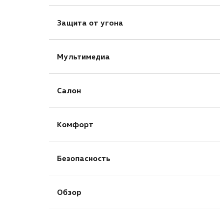
Электропривод зеркал
Защита от угона
Электроскладывание зеркал
Центральный замок
Мультимедиа
AUX
Салон
Bluetooth
USB
Электрорегулировка передних сидений
Навигационная система
Комфорт
Кожа (Материал салона)
Отделка кожей рулевого колеса
Бортовой компьютер
Передний центральный подлокотник
Безопасность
Запуск двигателя с кнопки
Спортивные передние сиденья
Система доступа без ключа
Датчик давления в шинах
Мультифункциональное рулевое колесо
Обзор
Антиблокировочная система (ABS)
Электростеклоподъёмники передние
Система стабилизации (ESP)
Автоматический корректор фар