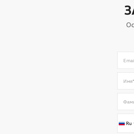
З
Ос
Emai
Имя
Фам
Ru