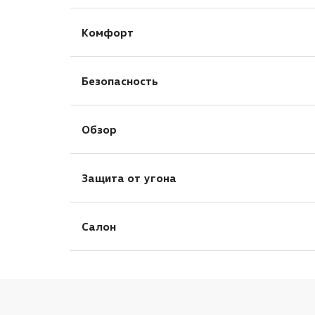
AUX
Комфорт
Bluetooth
USB
Бортовой компьютер
Розетка 12V
Безопасность
Запуск двигателя с кнопки
Мультифункциональное рулевое колесо
Антиблокировочная система (ABS)
Обзор
Система стабилизации (ESP)
Автоматический корректор фар
Защита от угона
Омыватель фар
Центральный замок
Салон
Кожа (Материал салона)
Отделка кожей рулевого колеса