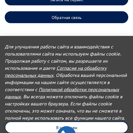
Обратная связь
ООО «АГР» отдает приоритет выполнению своих обязательств,
предусмотренных законодательством РФ, по удовлетворению
Для улучшения работы сайта и взаимодействия с
требований покупателей автомобилей, ранее изготовленных или
пользователями сайта мы используем файлы cookie.
импортированных ООО «ФОЛЬКСВАГЕН Груп Рус». Учитывая это, ООО
«АГР» не несет ответственности за качество автомобилей,
Продолжая работу с сайтом, вы разрешаете их
импортированных с других рынков третьими лицами, а также за их
соответствие установленным в Российской Федерации обязательным
использование и даете
Согласие на обработку
требованиям и не обязано по законодательству РФ удовлетворять
персональных данных
. Обработка вашей персональной
требования, связанные с недостатками качества таких автомобилей.
При покупке автомобиля рекомендуем требовать от продавца
информации на нашем сайте осуществляется в
документ, в котором должна содержаться информация об импортере
соответствии с
Политикой обработки персональных
данного автомобиля.
данных
. Вы всегда можете отключить файлы cookie в
Для автомобилей бренда дилерское предприятие осуществляет
продажу запасных частей и организацию послепродажного
настройках вашего браузера. Если файлы cookie
обслуживания.
отключены, это может означать, что вы не сможете в
полной мере использовать все функции нашего сайта.
UDP Auto
© 2026, AGR Automotive Group.
Я согласен