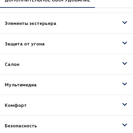
Элементы экстерьера
Электрообогрев боковых зеркал
Защита от угона
Электропривод зеркал
Центральный замок
Салон
Иммобилайзер
Кожа (Материал салона)
Мультимедиа
Тёмный салон
Отделка кожей рулевого колеса
AUX
Отделка кожей рычага КПП
Комфорт
Bluetooth
Подогрев передних сидений
Розетка 12V
Климат-контроль 2-зонный
Электрорегулировка сиденья водителя
Безопасность
Регулировка руля по вылету