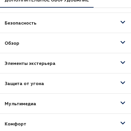
Безопасность
Антиблокировочная система (ABS)
Обзор
Система стабилизации (ESP)
Подушка безопасности водителя
Автоматический корректор фар
Подушки безопасности боковые задние
Элементы экстерьера
Датчик дождя
Подушки безопасности боковые
Датчик света
Электрообогрев боковых зеркал
Противотуманные фары
Защита от угона
Электропривод зеркал
Система адаптивного освещения
Электроскладывание зеркал
Центральный замок
Электрообогрев зоны стеклоочистителей
Аэрография
Мультимедиа
Иммобилайзер
Bluetooth
Комфорт
USB