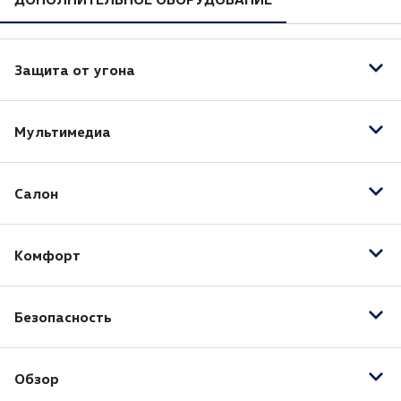
Защита от угона
Датчик проникновения в салон (датчик объема)
Мультимедиа
Центральный замок
AUX
Салон
Bluetooth
USB
Электрорегулировка передних сидений
Голосовое управление
Комфорт
Тонированные стекла
Навигационная система
Кожа (Материал салона)
Регулировка руля по высоте
Отделка кожей рулевого колеса
Безопасность
Бортовой компьютер
Отделка кожей рычага КПП
Запуск двигателя с кнопки
Датчик давления в шинах
Передний центральный подлокотник
Система доступа без ключа
Обзор
Антиблокировочная система (ABS)
Подогрев передних сидений