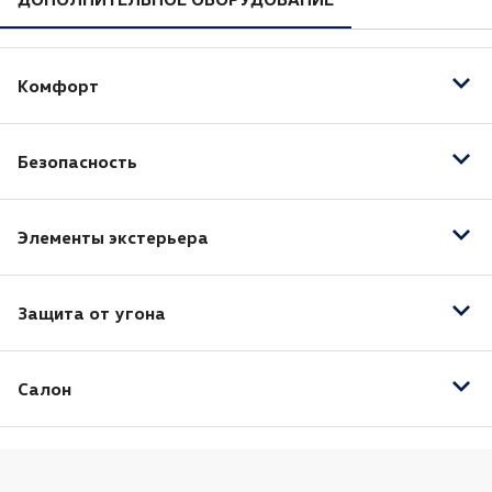
Комфорт
Бортовой компьютер
Безопасность
Мультифункциональное рулевое колесо
Антиблокировочная система (ABS)
Элементы экстерьера
Электропривод зеркал
Защита от угона
Центральный замок
Салон
Ткань (Материал салона)
Панорамная крыша / лобовое стекло