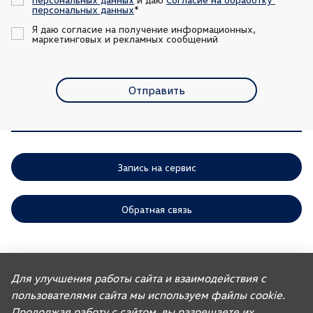
персональных данных
*
Я даю согласие на получение информационных, 
маркетинговых и рекламных сообщений
Отправить
Запись на сервис
Обратная связь
ООО «АГР» отдает приоритет выполнению своих обязательств,
предусмотренных законодательством РФ, по удовлетворению
Для улучшения работы сайта и взаимодействия с
требований покупателей автомобилей, ранее изготовленных или
пользователями сайта мы используем файлы cookie.
импортированных ООО «ФОЛЬКСВАГЕН Груп Рус». Учитывая это, ООО
«АГР» не несет ответственности за качество автомобилей,
Продолжая работу с сайтом, вы разрешаете их