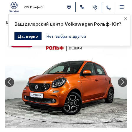
VW Рольф-Юг
К СПИСКУ АВТОМОБИЛЕЙ
Ваш дилерский центр
Volkswagen Рольф-Юг?
Да, верно
Нет, выбрать другой
Продано