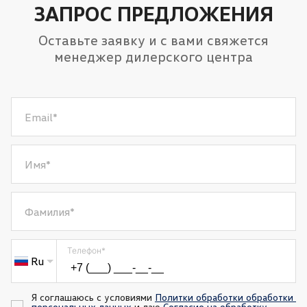
Подогрев передних сидений
ЗАПРОС ПРЕДЛОЖЕНИЯ
Оставьте заявку и с вами свяжется
менеджер дилерского центра
Email
*
Имя
*
Фамилия
*
Телефон
*
Ru
Я соглашаюсь с условиями 
Политки обработки обработки 
персональных данных
 и даю 
Согласие на обработку 