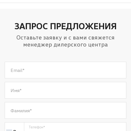
Датчик света
Центральный замок
Омыватель фар
Противотуманные фары
ЗАПРОС ПРЕДЛОЖЕНИЯ
Оставьте заявку и с вами свяжется
менеджер дилерского центра
Email
*
Имя
*
Фамилия
*
Телефон
*