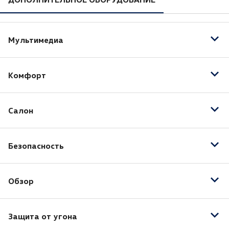
Мультимедиа
AUX
Комфорт
Bluetooth
USB
Бортовой компьютер
Розетка 12V
Салон
Тонированные стекла
Безопасность
Кожа (Материал салона)
Подогрев передних сидений
Антиблокировочная система (ABS)
Обзор
Автоматический корректор фар
Защита от угона
Датчик дождя