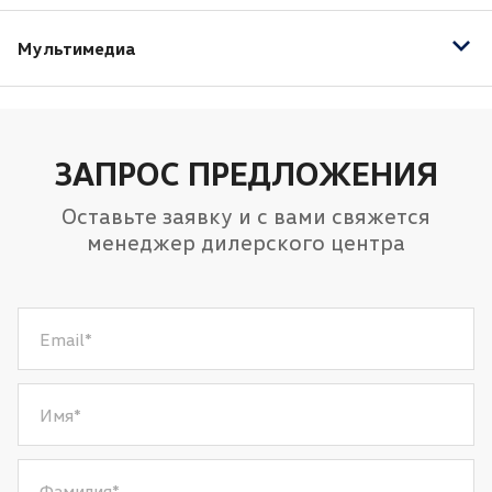
Противотуманные фары
Электроскладывание зеркал
Центральный замок
Система адаптивного освещения
Мультимедиа
Иммобилайзер
Электрообогрев зоны стеклоочистителей
Bluetooth
USB
Розетка 12V
ЗАПРОС ПРЕДЛОЖЕНИЯ
Оставьте заявку и с вами свяжется
менеджер дилерского центра
Email
*
Имя
*
Фамилия
*