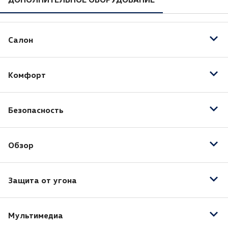
Салон
Электрорегулировка передних сидений
Комфорт
Кожа (Материал салона)
Отделка кожей рулевого колеса
Бортовой компьютер
Отделка кожей рычага КПП
Безопасность
Запуск двигателя с кнопки
Подогрев передних сидений
Мультифункциональное рулевое колесо
Датчик давления в шинах
Электростеклоподъёмники передние
Обзор
Антиблокировочная система (ABS)
Система стабилизации (ESP)
Датчик дождя
Защита от угона
Датчик света
Противотуманные фары
Центральный замок
Мультимедиа
Иммобилайзер