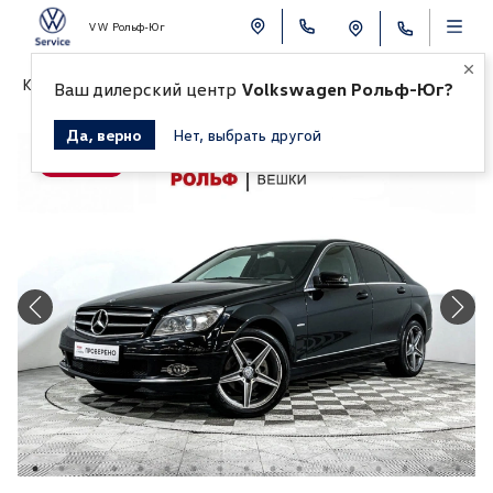
VW Рольф-Юг
К СПИСКУ АВТОМОБИЛЕЙ
Ваш дилерский центр
Volkswagen Рольф-Юг?
Да, верно
Нет, выбрать другой
Продано