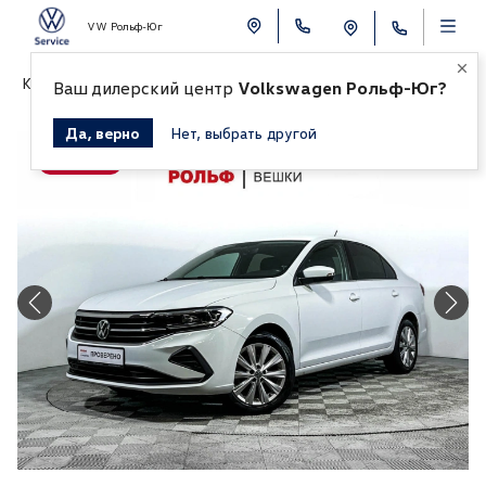
VW Рольф-Юг
К СПИСКУ АВТОМОБИЛЕЙ
Ваш дилерский центр
Volkswagen Рольф-Юг?
Да, верно
Нет, выбрать другой
Продано