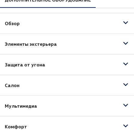
Обзор
Светодиодные фары
Элементы экстерьера
Датчик дождя
Датчик света
Электрообогрев боковых зеркал
Электрообогрев лобового стекла
Защита от угона
Электропривод зеркал
Центральный замок
Салон
Иммобилайзер
Комбинированный (Материал салона)
Мультимедиа
Тонированные стекла
Тёмный салон
AUX
Отделка кожей рулевого колеса
Комфорт
Bluetooth