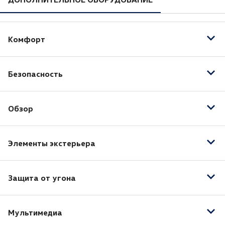
Комфорт
Регулировка руля по высоте
Безопасность
Бортовой компьютер
Мультифункциональное рулевое колесо
Антиблокировочная система (ABS)
Обогрев рулевого колеса
Обзор
Система стабилизации (ESP)
Электростеклоподъёмники задние
Подушка безопасности водителя
Автоматический корректор фар
Электростеклоподъёмники передние
Элементы экстерьера
Датчик дождя
Датчик света
Электропривод зеркал
Омыватель фар
Защита от угона
Противотуманные фары
Датчик проникновения в салон (датчик объема)
Мультимедиа
Иммобилайзер