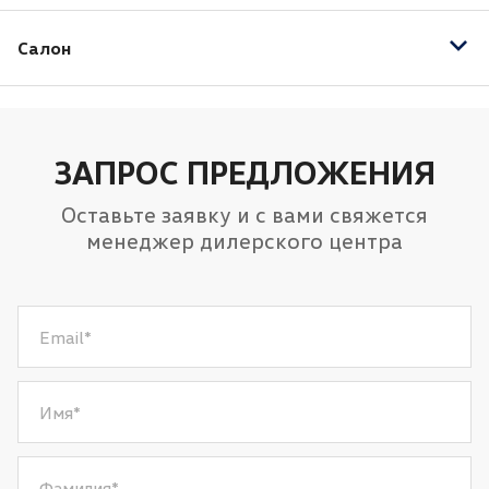
AUX
Салон
Bluetooth
USB
Электрорегулировка передних сидений
Розетка 12V
Кожа (Материал салона)
Отделка кожей рулевого колеса
ЗАПРОС ПРЕДЛОЖЕНИЯ
Подогрев передних сидений
Оставьте заявку и с вами свяжется
менеджер дилерского центра
Email
*
Имя
*
Фамилия
*