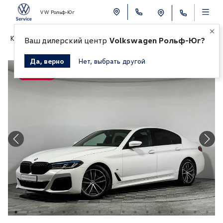
VW Рольф-Юг
К СПИСКУ АВТОМОБИЛЕЙ
Ваш дилерский центр
Volkswagen Рольф-Юг?
Да, верно
Нет, выбрать другой
Продано