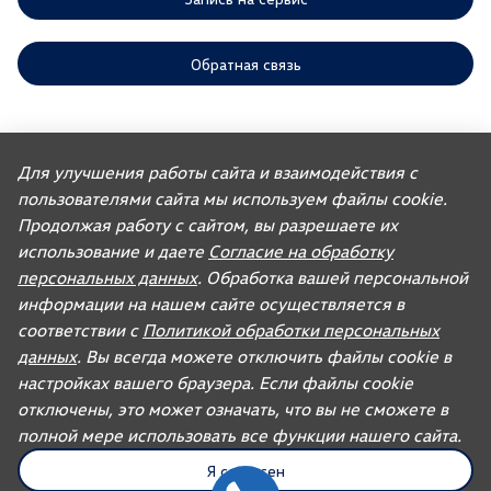
Обратная связь
ООО «АГР» отдает приоритет выполнению своих обязательств,
предусмотренных законодательством РФ, по удовлетворению
Для улучшения работы сайта и взаимодействия с
требований покупателей автомобилей, ранее изготовленных или
пользователями сайта мы используем файлы cookie.
импортированных ООО «ФОЛЬКСВАГЕН Груп Рус». Учитывая это, ООО
«АГР» не несет ответственности за качество автомобилей,
Продолжая работу с сайтом, вы разрешаете их
импортированных с других рынков третьими лицами, а также за их
соответствие установленным в Российской Федерации обязательным
использование и даете
Согласие на обработку
требованиям и не обязано по законодательству РФ удовлетворять
персональных данных
. Обработка вашей персональной
требования, связанные с недостатками качества таких автомобилей.
При покупке автомобиля рекомендуем требовать от продавца
информации на нашем сайте осуществляется в
документ, в котором должна содержаться информация об импортере
соответствии с
Политикой обработки персональных
данного автомобиля.
данных
. Вы всегда можете отключить файлы cookie в
Для автомобилей бренда дилерское предприятие осуществляет
продажу запасных частей и организацию послепродажного
настройках вашего браузера. Если файлы cookie
обслуживания.
отключены, это может означать, что вы не сможете в
полной мере использовать все функции нашего сайта.
UDP Auto
© 2026, AGR Automotive Group.
Я согласен