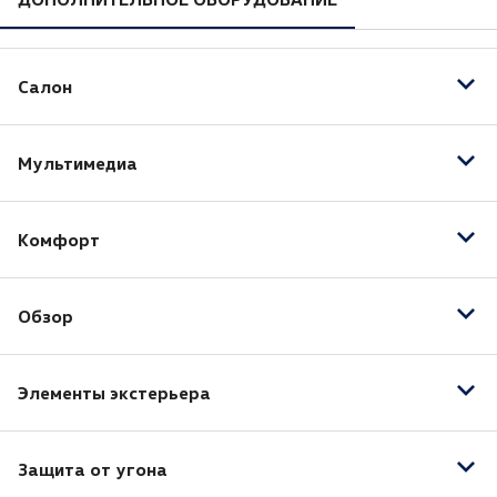
Салон
Кожа (Материал салона)
Мультимедиа
Подогрев передних сидений
Электрорегулировка передних сидений
Bluetooth
Вентиляция передних сидений
Комфорт
USB
Розетка 12V
Бортовой компьютер
Обзор
Мультифункциональное рулевое колесо
Подрулевые лепестки переключения передач
Автоматический корректор фар
Электростеклоподъёмники передние
Элементы экстерьера
Датчик дождя
Электронная приборная панель
Датчик света
Электропривод зеркал
Система доступа без ключа
Система адаптивного освещения
Защита от угона
Электроскладывание зеркал
Система «старт-стоп»