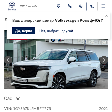
VW Рольф-Юг
К СПИСКУ АВТОМОБИЛЕЙ
Ваш дилерский центр
Volkswagen Рольф-Юг?
Да, верно
Нет, выбрать другой
Продано
Cadillac
VIN: 1GYS47KL*MR****73
2021