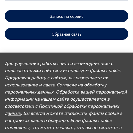
Запись на сервис
Обратная связь
ООО «АГР» отдает приоритет выполнению своих обязательств,
предусмотренных законодательством РФ, по удовлетворению
Для улучшения работы сайта и взаимодействия с
требований покупателей автомобилей, ранее изготовленных или
пользователями сайта мы используем файлы cookie.
импортированных ООО «ФОЛЬКСВАГЕН Груп Рус». Учитывая это, ООО
«АГР» не несет ответственности за качество автомобилей,
Продолжая работу с сайтом, вы разрешаете их
импортированных с других рынков третьими лицами, а также за их
соответствие установленным в Российской Федерации обязательным
использование и даете
Согласие на обработку
требованиям и не обязано по законодательству РФ удовлетворять
персональных данных
. Обработка вашей персональной
требования, связанные с недостатками качества таких автомобилей.
При покупке автомобиля рекомендуем требовать от продавца
информации на нашем сайте осуществляется в
документ, в котором должна содержаться информация об импортере
соответствии с
Политикой обработки персональных
данного автомобиля.
данных
. Вы всегда можете отключить файлы cookie в
Для автомобилей бренда дилерское предприятие осуществляет
продажу запасных частей и организацию послепродажного
настройках вашего браузера. Если файлы cookie
обслуживания.
отключены, это может означать, что вы не сможете в