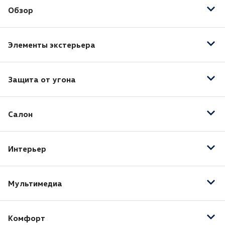
Обзор
Автоматический корректор фар
Элементы экстерьера
Датчик дождя
Датчик света
Электрообогрев боковых зеркал
Противотуманные фары
Защита от угона
Электропривод зеркал
Система адаптивного освещения
Электроскладывание зеркал
Центральный замок
Система управления дальним светом
Салон
Иммобилайзер
Вентиляция передних сидений
Интерьер
Люк
Отделка кожей рулевого колеса
Панорамная крыша / лобовое стекло
Подогрев передних сидений
Мультимедиа
Передний центральный подлокотник
Третий ряд сидений
AUX
Комфорт
Bluetooth