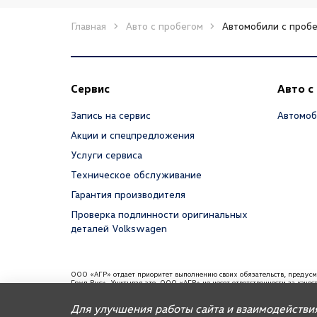
Главная
Авто с пробегом
Автомобили с пробе
Сервис
Авто с
Запись на сервис
Автомоб
Акции и спецпредложения
Услуги сервиса
Техническое обслуживание
Гарантия производителя
Проверка подлинности оригинальных
деталей Volkswagen
ООО «АГР» отдает приоритет выполнению своих обязательств, предус
Груп Рус». Учитывая это, ООО «АГР» не несет ответственности за каче
требованиям и не обязано по законодательству РФ удовлетворять требо
содержаться информация об импортере данного автомобиля.
Для улучшения работы сайта и взаимодействи
Для автомобилей бренда дилерское предприятие осуществляет продажу