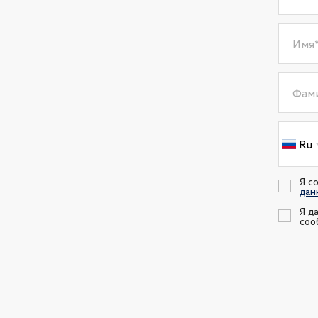
Имя
Фам
Ru
Я с
дан
Я д
соо