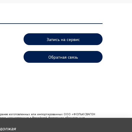
Запись на сервис
Обратная связь
ей, ранее изготовленных или импортированных ООО «ФОЛЬКСВАГЕН
тствие установленным в Российской Федерации обязательным
мендуем требовать от продавца документ, в котором должна
одолжая