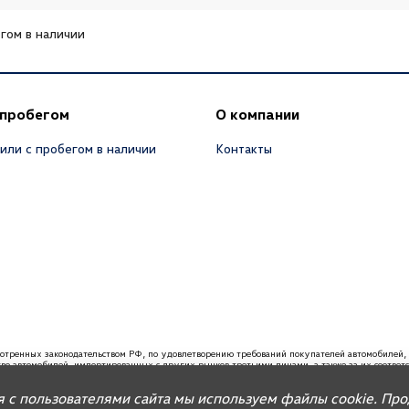
гом в наличии
 пробегом
О компании
или с пробегом в наличии
Контакты
мотренных законодательством РФ, по удовлетворению требований покупателей автомобил
ство автомобилей, импортированных с других рынков третьими лицами, а также за их соотве
вания, связанные с недостатками качества таких автомобилей. При покупке автомобиля реко
я с пользователями сайта мы используем файлы cookie. Пр
 запасных частей и организацию послепродажного обслуживания.