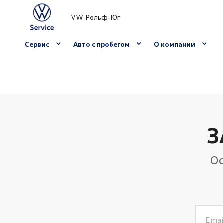
VW Рольф-Юг
Сервис
Авто с пробегом
О компании
З
Ос
Emai