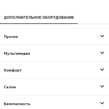
ДОПОЛНИТЕЛЬНОЕ ОБОРУДОВАНИЕ
Прочее
Спортивная подвеска
Мультимедиа
Bluetooth
Комфорт
USB
Запуск двигателя с кнопки
Салон
Круиз-контроль
Парктроник задний
Тонированные стекла
Парктроник передний
Безопасность
Регулировка передних сидений по высоте