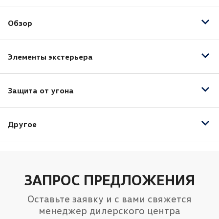
Мультифункциональное рулевое колесо
Антиблокировочная система (ABS)
Электростеклоподъёмники передние
Обзор
Система стабилизации (ESP)
Подушка безопасности водителя
Светодиодные фары
Подушки безопасности оконные (шторки)
Элементы экстерьера
Электрообогрев боковых зеркал
Защита от угона
Электропривод зеркал
Центральный замок
Другое
Иммобилайзер
Отделка потолка чёрного цвета
ЗАПРОС ПРЕДЛОЖЕНИЯ
Оставьте заявку и с вами свяжется
менеджер дилерского центра