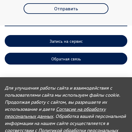
Отправить
Запись на сервис
Обратная связь
ООО «АГР» отдает приоритет выполнению своих обязательств,
предусмотренных законодательством РФ, по удовлетворению
Для улучшения работы сайта и взаимодействия с
требований покупателей автомобилей, ранее изготовленных или
пользователями сайта мы используем файлы cookie.
импортированных ООО «ФОЛЬКСВАГЕН Груп Рус». Учитывая это, ООО
«АГР» не несет ответственности за качество автомобилей,
Продолжая работу с сайтом, вы разрешаете их
импортированных с других рынков третьими лицами, а также за их
соответствие установленным в Российской Федерации обязательным
использование и даете
Согласие на обработку
требованиям и не обязано по законодательству РФ удовлетворять
персональных данных
. Обработка вашей персональной
требования, связанные с недостатками качества таких автомобилей.
При покупке автомобиля рекомендуем требовать от продавца
информации на нашем сайте осуществляется в
документ, в котором должна содержаться информация об импортере
соответствии с
Политикой обработки персональных
данного автомобиля.