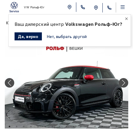
VW Рольф-Юг
К СПИСКУ АВТОМОБИЛЕЙ
Ваш дилерский центр
Volkswagen Рольф-Юг?
Да, верно
Нет, выбрать другой