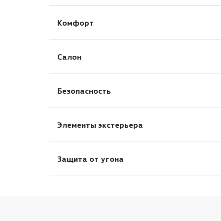
AUX
Комфорт
Bluetooth
Розетка 12V
Бортовой компьютер
Салон
Парктроник задний
Мультифункциональное рулевое колесо
Тонированные стекла
Безопасность
Подогрев передних сидений
Антиблокировочная система (ABS)
Элементы экстерьера
Блокировка замков задних дверей
Подушка безопасности водителя
Электрообогрев боковых зеркал
Подушка безопасности пассажира
Защита от угона
Центральный замок
Иммобилайзер