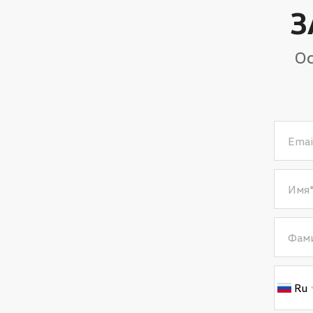
З
Ос
Emai
Имя
Фам
Ru