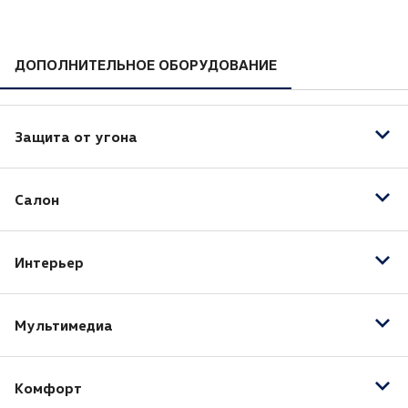
ДОПОЛНИТЕЛЬНОЕ ОБОРУДОВАНИЕ
Защита от угона
Центральный замок
Салон
Иммобилайзер
Отделка кожей рулевого колеса
Интерьер
Подогрев передних сидений
Регулировка передних сидений по высоте
Панорамная крыша / лобовое стекло
Вентиляция передних сидений
Мультимедиа
Передний центральный подлокотник
Третий ряд сидений
Bluetooth
Комфорт
Аудиоподготовка