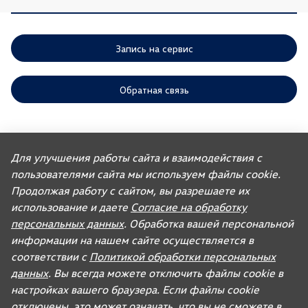
Запись на сервис
Обратная связь
ООО «АГР» отдает приоритет выполнению своих обязательств,
предусмотренных законодательством РФ, по удовлетворению
Для улучшения работы сайта и взаимодействия с
требований покупателей автомобилей, ранее изготовленных или
пользователями сайта мы используем файлы cookie.
импортированных ООО «ФОЛЬКСВАГЕН Груп Рус». Учитывая это, ООО
«АГР» не несет ответственности за качество автомобилей,
Продолжая работу с сайтом, вы разрешаете их
импортированных с других рынков третьими лицами, а также за их
соответствие установленным в Российской Федерации обязательным
использование и даете
Согласие на обработку
требованиям и не обязано по законодательству РФ удовлетворять
персональных данных
. Обработка вашей персональной
требования, связанные с недостатками качества таких автомобилей.
При покупке автомобиля рекомендуем требовать от продавца
информации на нашем сайте осуществляется в
документ, в котором должна содержаться информация об импортере
соответствии с
Политикой обработки персональных
данного автомобиля.
данных
. Вы всегда можете отключить файлы cookie в
Для автомобилей бренда дилерское предприятие осуществляет
продажу запасных частей и организацию послепродажного
настройках вашего браузера. Если файлы cookie
обслуживания.
отключены, это может означать, что вы не сможете в