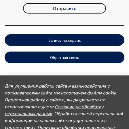
Отправить
Запись на сервис
Обратная связь
ООО «АГР» отдает приоритет выполнению своих обязательств,
предусмотренных законодательством РФ, по удовлетворению
Для улучшения работы сайта и взаимодействия с
требований покупателей автомобилей, ранее изготовленных или
пользователями сайта мы используем файлы cookie.
импортированных ООО «ФОЛЬКСВАГЕН Груп Рус». Учитывая это, ООО
«АГР» не несет ответственности за качество автомобилей,
Продолжая работу с сайтом, вы разрешаете их
импортированных с других рынков третьими лицами, а также за их
соответствие установленным в Российской Федерации обязательным
использование и даете
Согласие на обработку
требованиям и не обязано по законодательству РФ удовлетворять
персональных данных
. Обработка вашей персональной
требования, связанные с недостатками качества таких автомобилей.
При покупке автомобиля рекомендуем требовать от продавца
информации на нашем сайте осуществляется в
документ, в котором должна содержаться информация об импортере
соответствии с
Политикой обработки персональных
данного автомобиля.