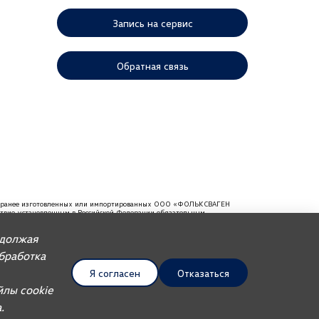
Запись на сервис
Обратная связь
ей, ранее изготовленных или импортированных ООО «ФОЛЬКСВАГЕН
тствие установленным в Российской Федерации обязательным
мендуем требовать от продавца документ, в котором должна
одолжая
Обработка
Я согласен
Отказаться
UDP Auto
йлы cookie
.