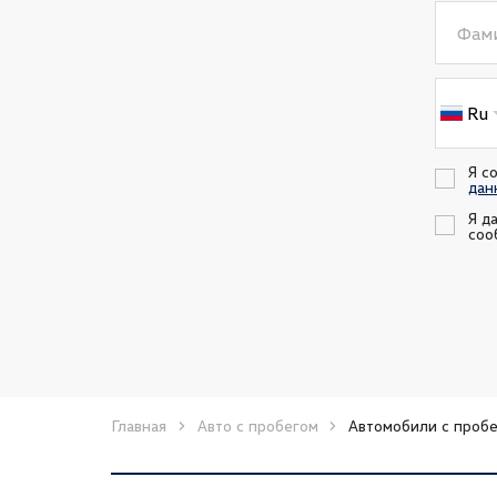
Фам
Ru
Я с
дан
Я д
соо
Главная
Авто с пробегом
Автомобили с пробе