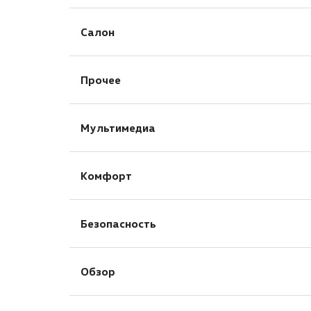
Сигнализация
Салон
Иммобилайзер
Отделка кожей рулевого колеса
Прочее
Отделка кожей рычага КПП
Подогрев передних сидений
Защита картера
Мультимедиа
AUX
Комфорт
Bluetooth
USB
Активный усилитель руля
Навигационная система
Безопасность
Бортовой компьютер
Розетка 12V
Запуск двигателя с кнопки
Антиблокировочная система (ABS)
Камера задняя
Обзор
Система стабилизации (ESP)
Круиз-контроль
Блокировка замков задних дверей
Датчик дождя
Парктроник задний