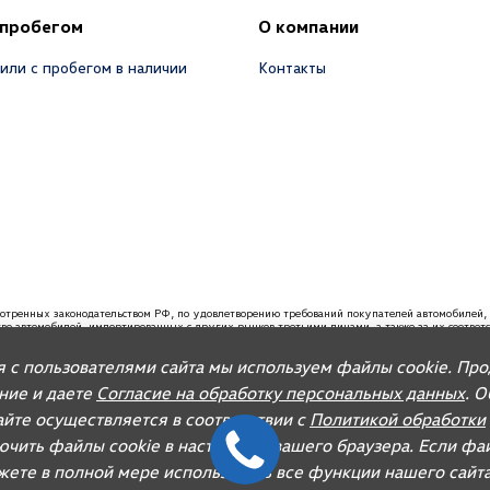
 пробегом
О компании
или с пробегом в наличии
Контакты
мотренных законодательством РФ, по удовлетворению требований покупателей автомобил
ство автомобилей, импортированных с других рынков третьими лицами, а также за их соотве
вания, связанные с недостатками качества таких автомобилей. При покупке автомобиля реко
я с пользователями сайта мы используем файлы cookie. Пр
 запасных частей и организацию послепродажного обслуживания.
ание и даете
Согласие на обработку персональных данных
. 
йте осуществляется в соответствии с
Политикой обработки
ючить файлы cookie в настройках вашего браузера. Если фа
ожете в полной мере использовать все функции нашего сайта