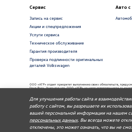
Сервис
Авто с
Запись на сервис
Автомоб
Акции и спецпредложения
Услуги сервиса
Техническое обслуживание
Гарантия производителя
Проверка подлинности оригинальных
деталей Volkswagen
ООО «АГР» отдает приоритет выполнению своих обязательств, предус
Груп Рус». Учитывая это, ООО «АГР» не несет ответственности за каче
требованиям и не обязано по законодательству РФ удовлетворять требо
содержаться информация об импортере данного автомобиля.
Для улучшения работы сайта и взаимодействи
Для автомобилей бренда дилерское предприятие осуществляет продажу
работу с сайтом, вы разрешаете их использов
вашей персональной информации на нашем са
© 2026, AGR Automotive Group.
персональных данных
. Вы всегда можете откл
отключены, это может означать, что вы не см
Правовая информация