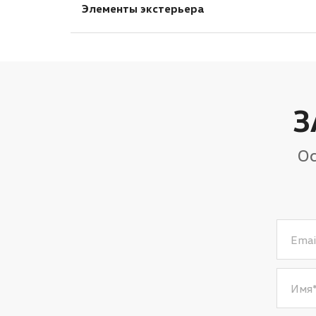
Подушка безопасности водителя
Элементы экстерьера
Электрообогрев лобового стекла
Мультифункциональное рулевое колесо
Подушка безопасности пассажира
Электрообогрев боковых зеркал
Подушки безопасности боковые
Рейлинги на крыше
З
Ос
Emai
Имя