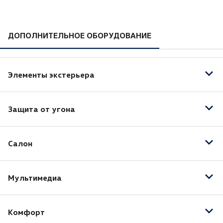
ДОПОЛНИТЕЛЬНОЕ ОБОРУДОВАНИЕ
Элементы экстерьера
Электропривод зеркал
Защита от угона
Центральный замок
Салон
Иммобилайзер
Вентиляция передних сидений
Мультимедиа
Люк
Отделка кожей рулевого колеса
Bluetooth
Отделка кожей рычага КПП
Комфорт
USB