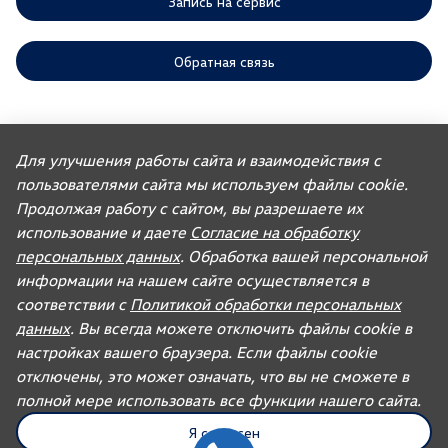
Запись на сервис
Обратная связь
ООО «АГР» отдает приоритет выполнению своих обязательств,
предусмотренных законодательством РФ, по удовлетворению
Для улучшения работы сайта и взаимодействия с
требований покупателей автомобилей, ранее изготовленных или
пользователями сайта мы используем файлы cookie.
импортированных ООО «ФОЛЬКСВАГЕН Груп Рус». Учитывая это, ООО
«АГР» не несет ответственности за качество автомобилей,
Продолжая работу с сайтом, вы разрешаете их
импортированных с других рынков третьими лицами, а также за их
соответствие установленным в Российской Федерации обязательным
использование и даете
Согласие на обработку
требованиям и не обязано по законодательству РФ удовлетворять
персональных данных
. Обработка вашей персональной
требования, связанные с недостатками качества таких автомобилей.
При покупке автомобиля рекомендуем требовать от продавца
информации на нашем сайте осуществляется в
документ, в котором должна содержаться информация об импортере
соответствии с
Политикой обработки персональных
данного автомобиля.
данных
. Вы всегда можете отключить файлы cookie в
Для автомобилей бренда дилерское предприятие осуществляет
продажу запасных частей и организацию послепродажного
настройках вашего браузера. Если файлы cookie
обслуживания.
отключены, это может означать, что вы не сможете в
полной мере использовать все функции нашего сайта.
UDP Auto
© 2026, AGR Automotive Group.
Я согласен