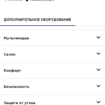
ДОПОЛНИТЕЛЬНОЕ ОБОРУДОВАНИЕ
Мультимедиа
Аудиосистема
Салон
Мультимедиа система с ЖК-экраном
Электрорегулировка передних сидений
Комфорт
Подогрев передних сидений
Электрорегулировка сиденья водителя
Регулировка руля по высоте
Безопасность
Регулировка руля по вылету
Бортовой компьютер
Крепление для детского кресла (задний ряд)
Запуск двигателя с кнопки
Защита от угона
Подушка безопасности водителя