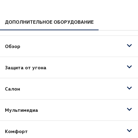
ДОПОЛНИТЕЛЬНОЕ ОБОРУДОВАНИЕ
Обзор
Автоматический корректор фар
Защита от угона
Датчик дождя
Датчик света
Центральный замок
Салон
Сигнализация
Иммобилайзер
Отделка кожей рулевого колеса
Мультимедиа
Память передних сидений
AUX
Комфорт
Bluetooth