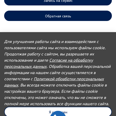
Запись на сервис
Обратная связь
ООО «АГР» отдает приоритет выполнению своих обязательств,
предусмотренных законодательством РФ, по удовлетворению
Для улучшения работы сайта и взаимодействия с
требований покупателей автомобилей, ранее изготовленных или
пользователями сайта мы используем файлы cookie.
импортированных ООО «ФОЛЬКСВАГЕН Груп Рус». Учитывая это, ООО
«АГР» не несет ответственности за качество автомобилей,
Продолжая работу с сайтом, вы разрешаете их
импортированных с других рынков третьими лицами, а также за их
соответствие установленным в Российской Федерации обязательным
использование и даете
Согласие на обработку
требованиям и не обязано по законодательству РФ удовлетворять
персональных данных
. Обработка вашей персональной
требования, связанные с недостатками качества таких автомобилей.
При покупке автомобиля рекомендуем требовать от продавца
информации на нашем сайте осуществляется в
документ, в котором должна содержаться информация об импортере
соответствии с
Политикой обработки персональных
данного автомобиля.
данных
. Вы всегда можете отключить файлы cookie в
Для автомобилей бренда дилерское предприятие осуществляет
продажу запасных частей и организацию послепродажного
настройках вашего браузера. Если файлы cookie
обслуживания.
отключены, это может означать, что вы не сможете в
полной мере использовать все функции нашего сайта.
UDP Auto
© 2026, AGR Automotive Group.
Я согласен