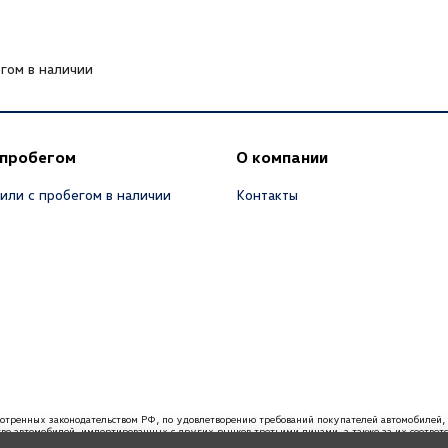
гом в наличии
 пробегом
О компании
или с пробегом в наличии
Контакты
мотренных законодательством РФ, по удовлетворению требований покупателей автомобил
ство автомобилей, импортированных с других рынков третьими лицами, а также за их соотве
вания, связанные с недостатками качества таких автомобилей. При покупке автомобиля реко