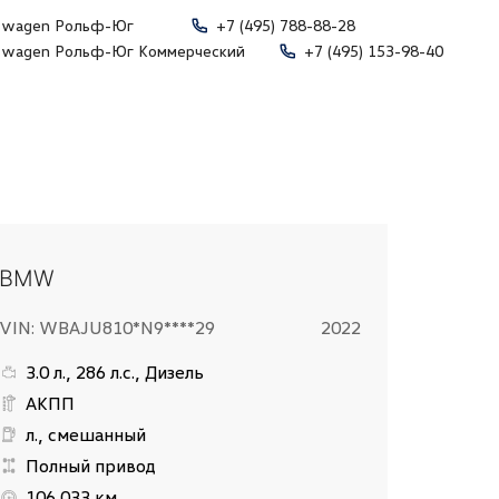
swagen Рольф-Юг
+7 (495) 788-88-28
swagen Рольф-Юг Коммерческий
+7 (495) 153-98-40
BMW
VIN: WBAJU810*N9****29
2022
3.0 л., 286 л.с., Дизель
АКПП
л., смешанный
Полный привод
106 033 км