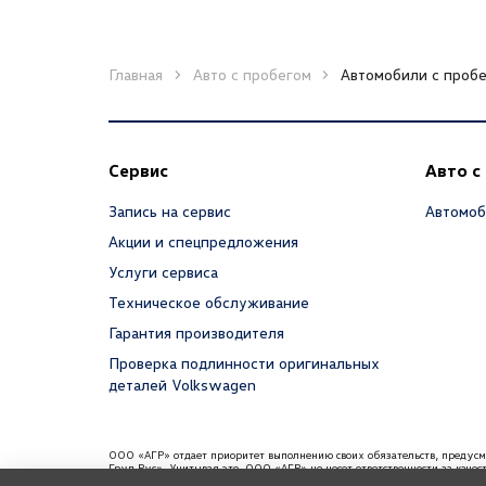
Главная
Авто с пробегом
Автомобили с пробе
Сервис
Авто с
Запись на сервис
Автомоб
Акции и спецпредложения
Услуги сервиса
Техническое обслуживание
Гарантия производителя
Проверка подлинности оригинальных
деталей Volkswagen
ООО «АГР» отдает приоритет выполнению своих обязательств, предус
Груп Рус». Учитывая это, ООО «АГР» не несет ответственности за каче
требованиям и не обязано по законодательству РФ удовлетворять требо