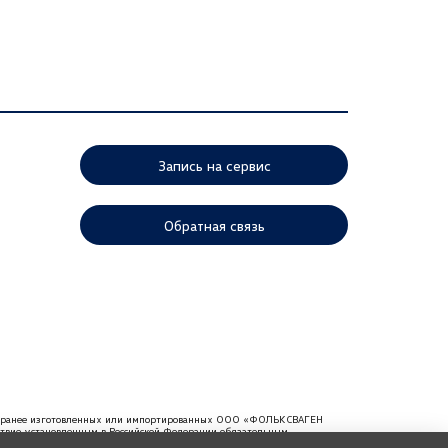
Запись на сервис
Обратная связь
ей, ранее изготовленных или импортированных ООО «ФОЛЬКСВАГЕН
тствие установленным в Российской Федерации обязательным
мендуем требовать от продавца документ, в котором должна