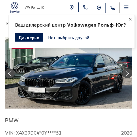
VW Рольф-Юг
К СПИСКУ АВТОМОБИЛЕЙ
Ваш дилерский центр
Volkswagen Рольф-Юг?
Да, верно
Нет, выбрать другой
Продано
BMW
VIN: X4X39DC4*0Y****51
2020