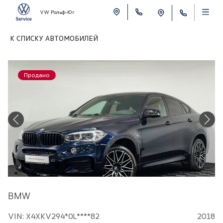
VW Рольф-Юг
К СПИСКУ АВТОМОБИЛЕЙ
Продано
BMW
VIN: X4XKV294*0L****82
2018