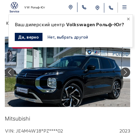
VW Рольф-Юг
К СПИСКУ АВТОМОБИЛЕЙ
Ваш дилерский центр
Volkswagen Рольф-Юг?
Да, верно
Нет, выбрать другой
Продано
Mitsubishi
VIN: JE4M4W18*PZ****02
2023