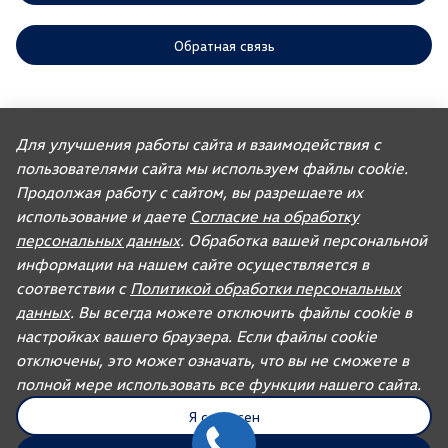
Обратная связь
ООО «АГР» отдает приоритет выполнению своих обязательств,
предусмотренных законодательством РФ, по удовлетворению
Для улучшения работы сайта и взаимодействия с
требований покупателей автомобилей, ранее изготовленных или
пользователями сайта мы используем файлы cookie.
импортированных ООО «ФОЛЬКСВАГЕН Груп Рус». Учитывая это, ООО
«АГР» не несет ответственности за качество автомобилей,
Продолжая работу с сайтом, вы разрешаете их
импортированных с других рынков третьими лицами, а также за их
соответствие установленным в Российской Федерации обязательным
использование и даете
Согласие на обработку
требованиям и не обязано по законодательству РФ удовлетворять
персональных данных
. Обработка вашей персональной
требования, связанные с недостатками качества таких автомобилей.
При покупке автомобиля рекомендуем требовать от продавца
информации на нашем сайте осуществляется в
документ, в котором должна содержаться информация об импортере
соответствии с
Политикой обработки персональных
данного автомобиля.
данных
. Вы всегда можете отключить файлы cookie в
Для автомобилей бренда дилерское предприятие осуществляет
продажу запасных частей и организацию послепродажного
настройках вашего браузера. Если файлы cookie
обслуживания.
отключены, это может означать, что вы не сможете в
полной мере использовать все функции нашего сайта.
UDP Auto
© 2026, AGR Automotive Group.
Я согласен
Правовая информация