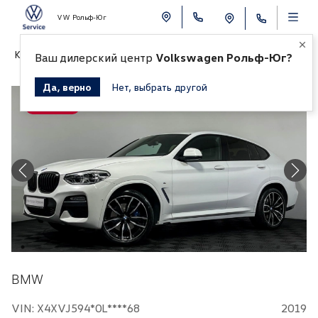
VW Рольф-Юг
К СПИСКУ АВТОМОБИЛЕЙ
Ваш дилерский центр
Volkswagen Рольф-Юг?
Да, верно
Нет, выбрать другой
Продано
BMW
VIN: X4XVJ594*0L****68
2019