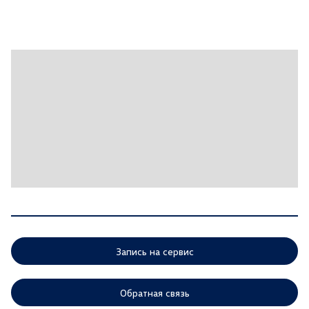
Обогрев рулевого колеса
Подушка безопасности водителя
Электростеклоподъёмники задние
Подушка безопасности пассажира
Электростеклоподъёмники передние
Запись на сервис
Обратная связь