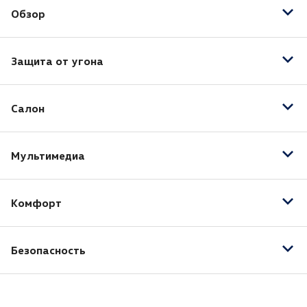
Обзор
Датчик дождя
Защита от угона
Датчик света
Центральный замок
Салон
Иммобилайзер
Подогрев передних сидений
Мультимедиа
AUX
Комфорт
Bluetooth
Бортовой компьютер
Безопасность
Камера задняя
Круиз-контроль
Антиблокировочная система (ABS)
Мультифункциональное рулевое колесо
Система стабилизации (ESP)