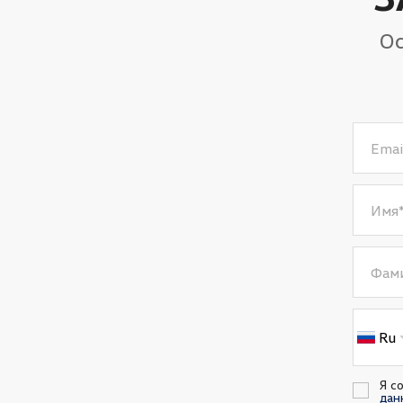
Ос
Emai
Имя
Фам
Ru
Я с
дан