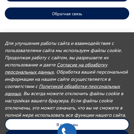
Обратная связь
ООО «АГР» отдает приоритет выполнению своих обязательств,
предусмотренных законодательством РФ, по удовлетворению
Для улучшения работы сайта и взаимодействия с
требований покупателей автомобилей, ранее изготовленных или
пользователями сайта мы используем файлы cookie.
импортированных ООО «ФОЛЬКСВАГЕН Груп Рус». Учитывая это, ООО
«АГР» не несет ответственности за качество автомобилей,
Продолжая работу с сайтом, вы разрешаете их
импортированных с других рынков третьими лицами, а также за их
соответствие установленным в Российской Федерации обязательным
использование и даете
Согласие на обработку
требованиям и не обязано по законодательству РФ удовлетворять
персональных данных
. Обработка вашей персональной
требования, связанные с недостатками качества таких автомобилей.
При покупке автомобиля рекомендуем требовать от продавца
информации на нашем сайте осуществляется в
документ, в котором должна содержаться информация об импортере
соответствии с
Политикой обработки персональных
данного автомобиля.
данных
. Вы всегда можете отключить файлы cookie в
Для автомобилей бренда дилерское предприятие осуществляет
продажу запасных частей и организацию послепродажного
настройках вашего браузера. Если файлы cookie
обслуживания.
отключены, это может означать, что вы не сможете в
полной мере использовать все функции нашего сайта.
UDP Auto
© 2026, AGR Automotive Group.
Я согласен
Правовая информация