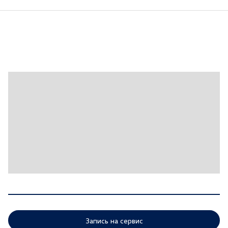
USB
Климат-контроль 1-зонный
Розетка 12V
Бортовой компьютер
Запуск двигателя с кнопки
Круиз-контроль
Парктроник передний
Система «старт-стоп»
Мультифункциональное рулевое колесо
Электростеклоподъёмники задние
Электростеклоподъёмники передние
Электронная приборная панель
Запись на сервис