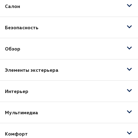
Салон
Регулировка сиденья водителя по высоте
Безопасность
Отделка кожей рулевого колеса
Подогрев передних сидений
Антиблокировочная система (ABS)
Складывающееся заднее сиденье
Обзор
Система стабилизации (ESP)
Подушка безопасности водителя
Автоматический корректор фар
Подушка безопасности пассажира
Элементы экстерьера
Датчик дождя
Датчик света
Электрообогрев боковых зеркал
Система адаптивного освещения
Интерьер
Электропривод зеркал
Электроскладывание зеркал
Передний центральный подлокотник
Мультимедиа
AUX
Комфорт
Bluetooth