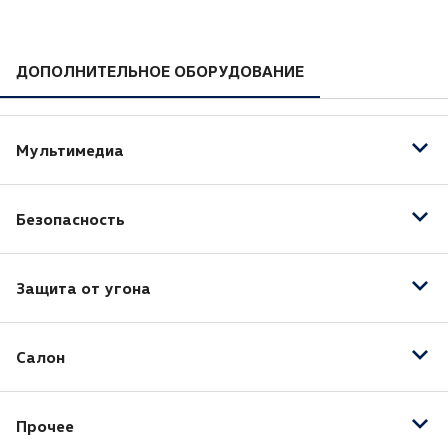
ДОПОЛНИТЕЛЬНОЕ ОБОРУДОВАНИЕ
Мультимедиа
AUX
Безопасность
Антиблокировочная система (ABS)
Защита от угона
Подушка безопасности водителя
Центральный замок
Салон
Отделка кожей рулевого колеса
Прочее
Отделка кожей рычага КПП