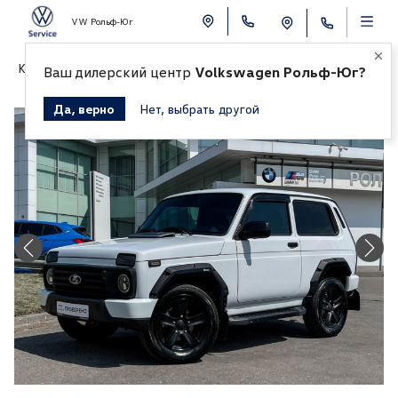
VW Рольф-Юг
К СПИСКУ АВТОМОБИЛЕЙ
Ваш дилерский центр
Volkswagen Рольф-Юг?
Да, верно
Нет, выбрать другой