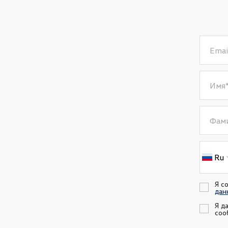
Emai
Имя
Фам
Ru
Я с
дан
Я д
соо