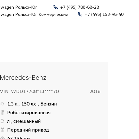
swagen Рольф-Юг
+7 (495) 788-88-28
swagen Рольф-Юг Коммерческий
+7 (495) 153-98-40
Mercedes-Benz
VIN: WDD17708*1J****70
2018
1.3 л., 150 л.с., Бензин
Роботизированная
л., смешанный
Передний привод
47 136 км