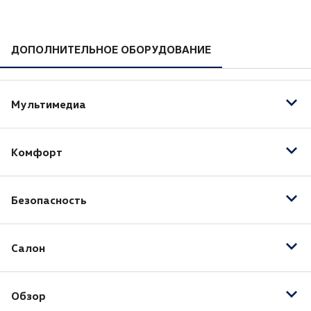
ДОПОЛНИТЕЛЬНОЕ ОБОРУДОВАНИЕ
Мультимедиа
Bluetooth
Комфорт
USB
Аудиоподготовка
Адаптивный круиз-контроль
Розетка 12V
Безопасность
Камера задняя
Парктроник задний
Датчик давления в шинах
Парктроник передний
Салон
Антиблокировочная система (ABS)
Система доступа без ключа
Система стабилизации (ESP)
Тонированные стекла
Электропривод крышки багажника
Подушка безопасности водителя
Обзор
Люк
Подрулевые лепестки переключения передач