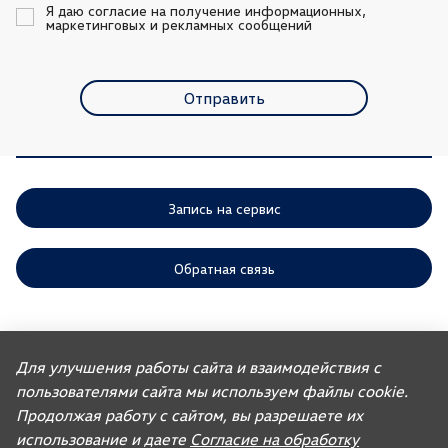
Я даю согласие на получение информационных, 
маркетинговых и рекламных сообщений
Отправить
Запись на сервис
Обратная связь
ООО «АГР» отдает приоритет выполнению своих обязательств,
предусмотренных законодательством РФ, по удовлетворению
Для улучшения работы сайта и взаимодействия с
требований покупателей автомобилей, ранее изготовленных или
пользователями сайта мы используем файлы cookie.
импортированных ООО «ФОЛЬКСВАГЕН Груп Рус». Учитывая это, ООО
«АГР» не несет ответственности за качество автомобилей,
Продолжая работу с сайтом, вы разрешаете их
импортированных с других рынков третьими лицами, а также за их
соответствие установленным в Российской Федерации обязательным
использование и даете
Согласие на обработку