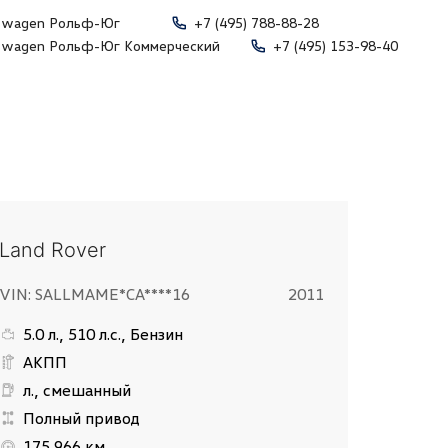
swagen Рольф-Юг
+7 (495) 788-88-28
swagen Рольф-Юг Коммерческий
+7 (495) 153-98-40
Land Rover
VIN: SALLMAME*CA****16
2011
5.0 л., 510 л.с., Бензин
АКПП
л., смешанный
Полный привод
175 966 км