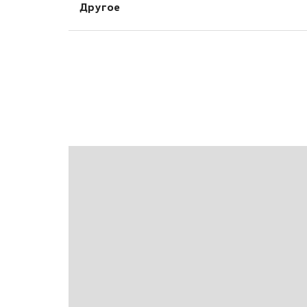
Мультимедиа система для задних пасса
Другое
Вентиляция задних сидений
Навигационная система
Люк
Система помощи при торможении (BAS
Розетка 12V
Накладки на пороги
EBD)
Подогрев задних сидений
Эра-глонасс
Подогрев передних сидений