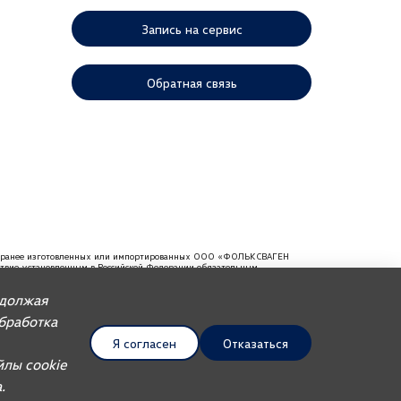
Запись на сервис
Обратная связь
ей, ранее изготовленных или импортированных ООО «ФОЛЬКСВАГЕН
тствие установленным в Российской Федерации обязательным
мендуем требовать от продавца документ, в котором должна
одолжая
Обработка
Я согласен
Отказаться
UDP Auto
йлы cookie
.