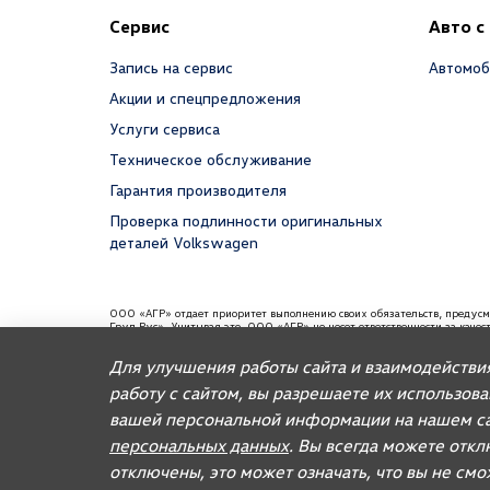
Сервис
Авто с
Запись на сервис
Автомоб
Акции и спецпредложения
Услуги сервиса
Техническое обслуживание
Гарантия производителя
Проверка подлинности оригинальных
деталей Volkswagen
ООО «АГР» отдает приоритет выполнению своих обязательств, предус
Груп Рус». Учитывая это, ООО «АГР» не несет ответственности за каче
требованиям и не обязано по законодательству РФ удовлетворять требо
содержаться информация об импортере данного автомобиля.
Для улучшения работы сайта и взаимодействи
Для автомобилей бренда дилерское предприятие осуществляет продажу
работу с сайтом, вы разрешаете их использов
вашей персональной информации на нашем са
© 2026, AGR Automotive Group.
персональных данных
. Вы всегда можете откл
отключены, это может означать, что вы не см
Правовая информация