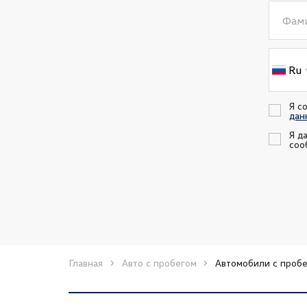
Фам
Ru
Я с
дан
Я д
соо
Главная
Авто с пробегом
Автомобили с пробе