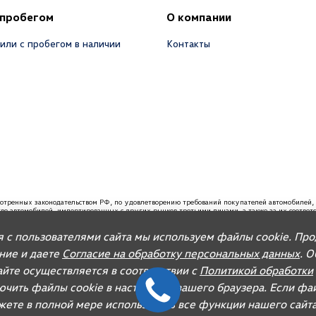
 пробегом
О компании
или с пробегом в наличии
Контакты
мотренных законодательством РФ, по удовлетворению требований покупателей автомобил
ство автомобилей, импортированных с других рынков третьими лицами, а также за их соотве
вания, связанные с недостатками качества таких автомобилей. При покупке автомобиля реко
я с пользователями сайта мы используем файлы cookie. Пр
 запасных частей и организацию послепродажного обслуживания.
ание и даете
Согласие на обработку персональных данных
. 
йте осуществляется в соответствии с
Политикой обработки
ючить файлы cookie в настройках вашего браузера. Если фа
ожете в полной мере использовать все функции нашего сайта