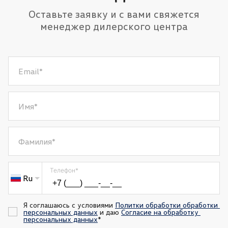
Подогрев передних сидений
Система помощи при старте в гору (HSA)
Оставьте заявку и с вами свяжется
Складывающееся заднее сиденье
менеджер дилерского центра
Система помощи при спуске
Регулировка передних сидений по высоте
Память передних сидений
Email
*
Имя
*
Фамилия
*
Телефон
*
Ru
Я соглашаюсь с условиями 
Политки обработки обработки 
персональных данных
 и даю 
Согласие на обработку 
персональных данных
*