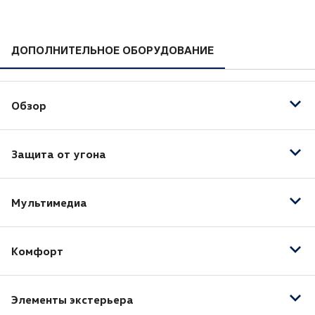
ДОПОЛНИТЕЛЬНОЕ ОБОРУДОВАНИЕ
Обзор
Светодиодные фары
Защита от угона
Датчик дождя
Датчик света
Центральный замок
Мультимедиа
Сигнализация
AUX
Комфорт
Bluetooth
USB
Бортовой компьютер
Аудиоподготовка
Элементы экстерьера
Камера задняя