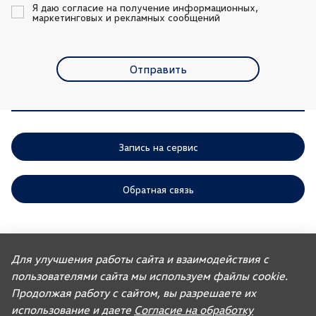
Я даю согласие на получение информационных, 
маркетинговых и рекламных сообщений
Отправить
Запись на сервис
Обратная связь
ООО «АГР» отдает приоритет выполнению своих обязательств,
предусмотренных законодательством РФ, по удовлетворению
Для улучшения работы сайта и взаимодействия с
требований покупателей автомобилей, ранее изготовленных или
пользователями сайта мы используем файлы cookie.
импортированных ООО «ФОЛЬКСВАГЕН Груп Рус». Учитывая это, ООО
«АГР» не несет ответственности за качество автомобилей,
Продолжая работу с сайтом, вы разрешаете их
импортированных с других рынков третьими лицами, а также за их
соответствие установленным в Российской Федерации обязательным
использование и даете
Согласие на обработку