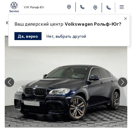
VW Рольф-Юг
К СПИСКУ АВТОМОБИЛЕЙ
Ваш дилерский центр
Volkswagen Рольф-Юг?
Да, верно
Нет, выбрать другой