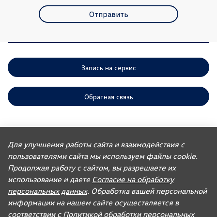
Отправить
Запись на сервис
Обратная связь
ООО «АГР» отдает приоритет выполнению своих обязательств,
предусмотренных законодательством РФ, по удовлетворению
Для улучшения работы сайта и взаимодействия с
требований покупателей автомобилей, ранее изготовленных или
пользователями сайта мы используем файлы cookie.
импортированных ООО «ФОЛЬКСВАГЕН Груп Рус». Учитывая это, ООО
«АГР» не несет ответственности за качество автомобилей,
Продолжая работу с сайтом, вы разрешаете их
импортированных с других рынков третьими лицами, а также за их
соответствие установленным в Российской Федерации обязательным
использование и даете
Согласие на обработку
требованиям и не обязано по законодательству РФ удовлетворять
персональных данных
. Обработка вашей персональной
требования, связанные с недостатками качества таких автомобилей.
При покупке автомобиля рекомендуем требовать от продавца
информации на нашем сайте осуществляется в
документ, в котором должна содержаться информация об импортере
соответствии с
Политикой обработки персональных
данного автомобиля.