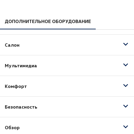
ДОПОЛНИТЕЛЬНОЕ ОБОРУДОВАНИЕ
Салон
Отделка кожей рулевого колеса
Мультимедиа
Отделка кожей рычага КПП
Подогрев передних сидений
AUX
Комфорт
Bluetooth
USB
Бортовой компьютер
Безопасность
Запуск двигателя с кнопки
Мультифункциональное рулевое колесо
Датчик давления в шинах
Обзор
Антиблокировочная система (ABS)