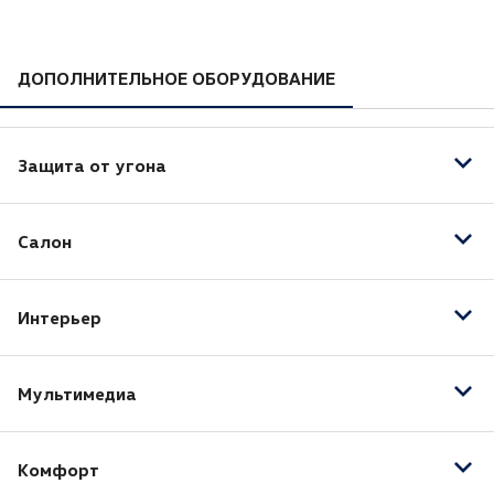
ДОПОЛНИТЕЛЬНОЕ ОБОРУДОВАНИЕ
Защита от угона
Центральный замок
Салон
Иммобилайзер
Отделка кожей рулевого колеса
Интерьер
Подогрев задних сидений
Подогрев передних сидений
Передний центральный подлокотник
Мультимедиа
Bluetooth
Комфорт
Аудиоподготовка