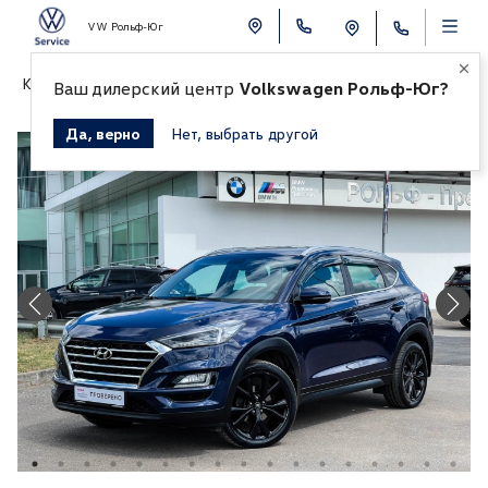
VW Рольф-Юг
К СПИСКУ АВТОМОБИЛЕЙ
Ваш дилерский центр
Volkswagen Рольф-Юг?
Да, верно
Нет, выбрать другой