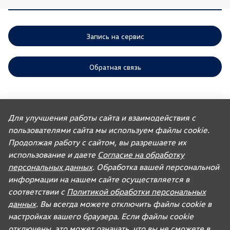
Запись на сервис
Обратная связь
ООО «АГР» отдает приоритет выполнению своих обязательств,
предусмотренных законодательством РФ, по удовлетворению
Для улучшения работы сайта и взаимодействия с
требований покупателей автомобилей, ранее изготовленных или
пользователями сайта мы используем файлы cookie.
импортированных ООО «ФОЛЬКСВАГЕН Груп Рус». Учитывая это, ООО
«АГР» не несет ответственности за качество автомобилей,
Продолжая работу с сайтом, вы разрешаете их
импортированных с других рынков третьими лицами, а также за их
соответствие установленным в Российской Федерации обязательным
использование и даете
Согласие на обработку
требованиям и не обязано по законодательству РФ удовлетворять
персональных данных
. Обработка вашей персональной
требования, связанные с недостатками качества таких автомобилей.
При покупке автомобиля рекомендуем требовать от продавца
информации на нашем сайте осуществляется в
документ, в котором должна содержаться информация об импортере
соответствии с
Политикой обработки персональных
данного автомобиля.
данных
. Вы всегда можете отключить файлы cookie в
Для автомобилей бренда дилерское предприятие осуществляет
продажу запасных частей и организацию послепродажного
настройках вашего браузера. Если файлы cookie
обслуживания.
отключены, это может означать, что вы не сможете в