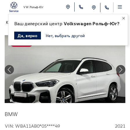
VW Рольф-Юг
К СПИСКУ АВТОМОБИЛЕЙ
Ваш дилерский центр
Volkswagen Рольф-Юг?
Да, верно
Нет, выбрать другой
Продано
BMW
VIN: WBA11AB0*05****49
2021