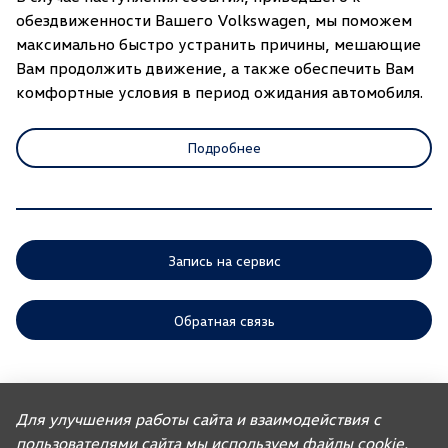
обездвиженности Вашего Volkswagen, мы поможем
максимально быстро устранить причины, мешающие
Вам продолжить движение, а также обеспечить Вам
комфортные условия в период ожидания автомобиля.
Подробнее
Запись на сервис
Обратная связь
ООО «АГР» отдает приоритет выполнению своих обязательств,
предусмотренных законодательством РФ, по удовлетворению
Для улучшения работы сайта и взаимодействия с
требований покупателей автомобилей, ранее изготовленных или
импортированных ООО «ФОЛЬКСВАГЕН Груп Рус». Учитывая это, ООО
пользователями сайта мы используем файлы cookie.